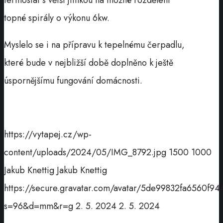
termostat s větší jímkou na možné rozdělení
topné spirály o výkonu 6kw.
Myslelo se i na přípravu k tepelnému čerpadlu,
které bude v nejbližší době doplněno k ještě
úspornějšímu fungování domácnosti.
https://vytapej.cz/wp-
content/uploads/2024/05/IMG_8792.jpg
1500
1000
Jakub Knettig
Jakub Knettig
https://secure.gravatar.com/avatar/5de99832fa6560
s=96&d=mm&r=g
2. 5. 2024
2. 5. 2024