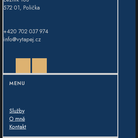
572 01, Polička
+420 702 037 974
info@vytapej.cz
Facebook
Instagram
MENU
Služby
O mně
Kontakt