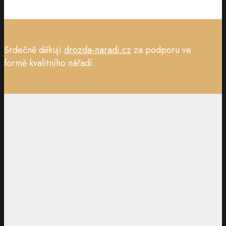
Srdečně děkuji
drozda-naradi.cz
za podporu ve
formě kvalitního nářadí.