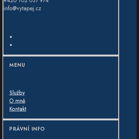
+420 702 037 974
info@vytapej.cz
Facebook
Instagram
MENU
Služby
O mně
Kontakt
PRÁVNÍ INFO