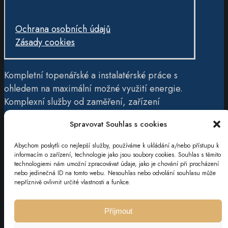
Ochrana osobních údajů
Zásady cookies
Kompletní topenářské a instalatérské práce s
ohledem na maximální možné využití energie.
Komplexní služby od zaměření, zařízení
materiálu, až po instalaci.
Spravovat Souhlas s cookies
Abychom poskytli co nejlepší služby, používáme k ukládání a/nebo přístupu k
informacím o zařízení, technologie jako jsou soubory cookies. Souhlas s těmito
technologiemi nám umožní zpracovávat údaje, jako je chování při procházení
nebo jedinečná ID na tomto webu. Nesouhlas nebo odvolání souhlasu může
nepříznivě ovlivnit určité vlastnosti a funkce.
© 2023 – Web, UX & marketing
vytvořil
Adam Pražan
.
Příjmout