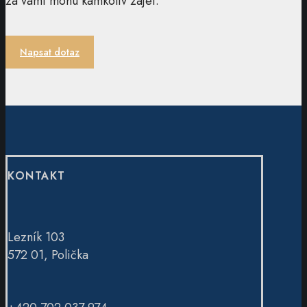
za vámi mohu kamkoliv zajet.
Napsat dotaz
KONTAKT
Lezník 103
572 01, Polička