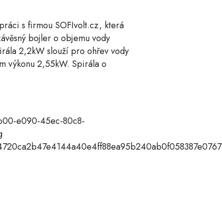
práci s firmou SOFIvolt.cz, která
závěsný bojler o objemu vody
pirála 2,2kW slouží pro ohřev vody
ém výkonu 2,55kW. Spirála o
fb00-e090-45ec-80c8-
g
f944720ca2b47e4144a40e4ff88ea95b240ab0f058387e076