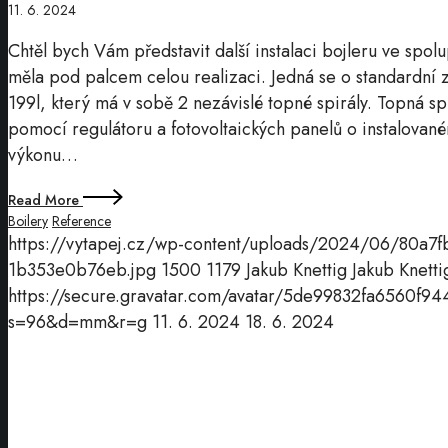
11. 6. 2024
Chtěl bych Vám představit další instalaci bojleru ve spolu
měla pod palcem celou realizaci. Jedná se o standardní 
199l, který má v sobě 2 nezávislé topné spirály. Topná s
pomocí regulátoru a fotovoltaických panelů o instalovan
výkonu…
Read More
Boilery
Reference
https://vytapej.cz/wp-content/uploads/2024/06/80a7
1b353e0b76eb.jpg
1500
1179
Jakub Knettig
Jakub Knetti
https://secure.gravatar.com/avatar/5de99832fa6560
s=96&d=mm&r=g
11. 6. 2024
18. 6. 2024
Klimatizace
Samsung
Comfort