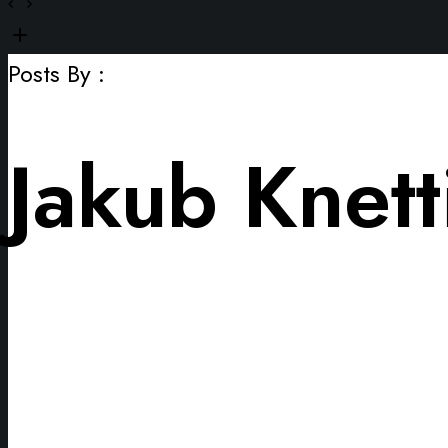
Posts By :
Jakub Knett
Instalace
bojleru
Dražice
OKCE